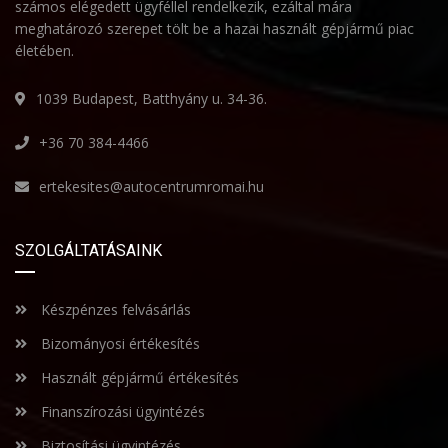
számos elégedett ügyféllel rendelkezik, ezáltal mára
meghatározó szerepet tölt be a hazai használt gépjármű piac
életében.
1039 Budapest, Batthyány u. 34-36.
+36 70 384-4466
ertekesites@autocentrumromai.hu
SZOLGÁLTATÁSAINK
Készpénzes felvásárlás
Bizományosi értékesítés
Használt gépjármű értékesítés
Finanszírozási ügyintézés
Biztosítási ügyintézés