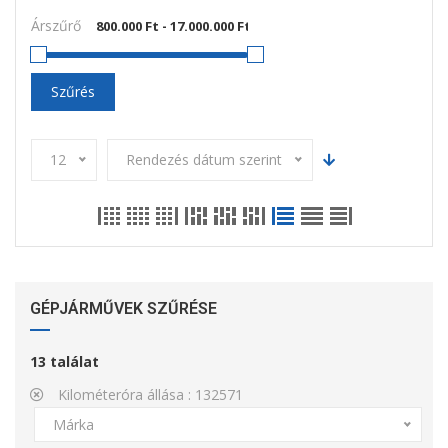
Árszűrő
Szűrés
12
Rendezés dátum szerint
GÉPJÁRMŰVEK SZŰRÉSE
13
találat
Kilométeróra állása :
132571
Márka