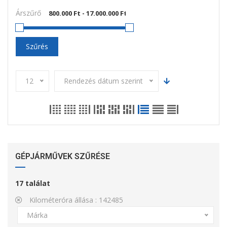
Árszűrő
Szűrés
12
Rendezés dátum szerint
GÉPJÁRMŰVEK SZŰRÉSE
17
találat
Kilométeróra állása :
142485
Márka