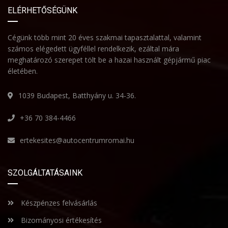
ELÉRHETŐSÉGÜNK
Cégünk több mint 20 éves szakmai tapasztalattal, valamint
számos elégedett ügyféllel rendelkezik, ezáltal mára
meghatározó szerepet tölt be a hazai használt gépjármű piac
életében.
1039 Budapest, Batthyány u. 34-36.
+36 70 384-4466
ertekesites@autocentrumromai.hu
SZOLGÁLTATÁSAINK
Készpénzes felvásárlás
Bizományosi értékesítés