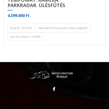
PARKRADAR. ÜLÉSFŰTÉS
4.599.000 Ft
Évjárat: 2021/03
Manuális (6 fokozatú) sebességváltó
Km óra állása: 142485