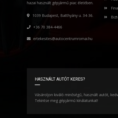
hazai használt gépjármű piac életében.
Fina
1039 Budapest, Batthyány u. 34-36.
Bizt
+36 70 384-4466
ertekesites@autocentrumromai.hu
HASZNÁLT AUTÓT KERES?
Vásároljon kiváló minőségű, használt autót, ked
Tekintse meg gépjármű kínálatunkat!