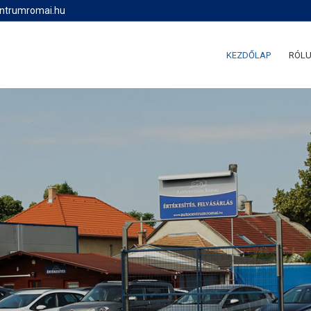
entrumromai.hu
KEZDŐLAP
RÓL