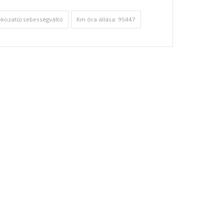
okozatú) sebességváltó
Km óra állása: 95447