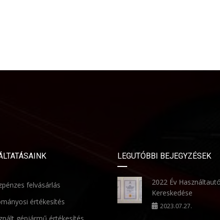
ÁLTATÁSAINK
LEGUTÓBBI BEJEGYZÉSEK
2022 Év Használtaut
pénzes felvásárlás
Kereskedése
mányosi értékesítés
2023.07.27.
nált gépjármű értékesítés