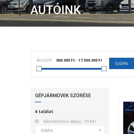
AUTÓINK
Árszűrő
Szűrés
GÉPJÁRMŰVEK SZŰRÉSE
6
találat
Kilométeróra állása :
95447
Márka