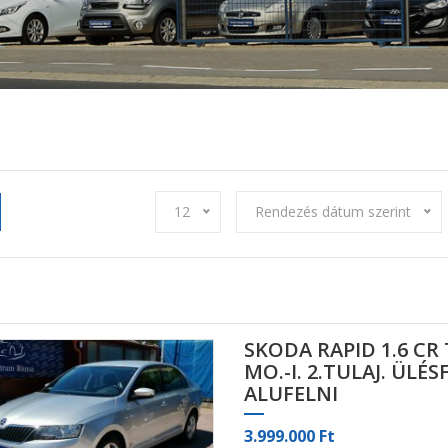
12
Rendezés dátum szerint
SKODA RAPID 1.6 CR
MO.-I. 2.TULAJ. ÜLÉ
ALUFELNI
3.999.000 Ft