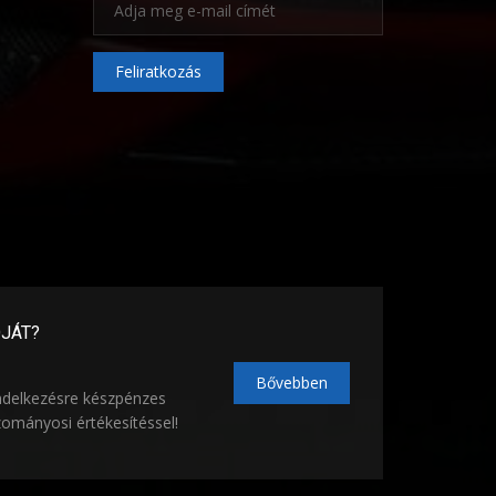
Feliratkozás
ÓJÁT?
Bővebben
ndelkezésre készpénzes
zományosi értékesítéssel!