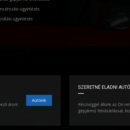
nszírozási ügyintézés
osítási ügyintézés
SZERETNÉ ELADNI AUT
Autóink
vező áron!
Készséggel állunk az Ön re
gépjármű felvásárlással, bi