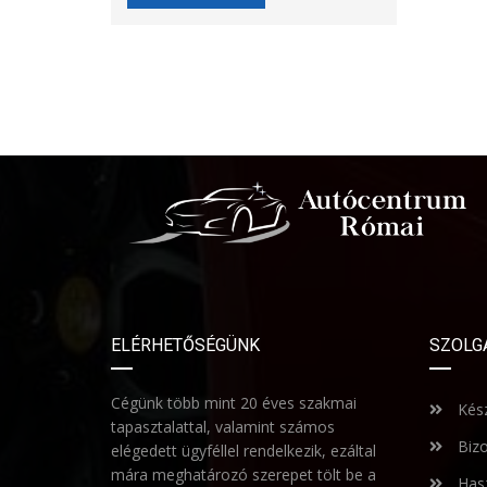
ELÉRHETŐSÉGÜNK
SZOLG
Cégünk több mint 20 éves szakmai
Kész
tapasztalattal, valamint számos
Bizo
elégedett ügyféllel rendelkezik, ezáltal
mára meghatározó szerepet tölt be a
Hasz