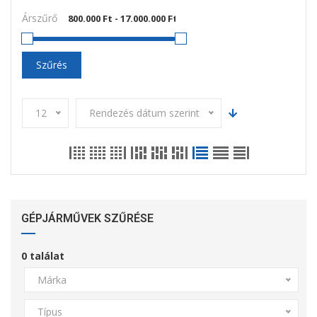
Árszűrő
Szűrés
12
Rendezés dátum szerint
GÉPJÁRMŰVEK SZŰRÉSE
0
találat
Márka
Típus