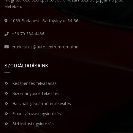
életében.
1039 Budapest, Batthyány u. 34-36.
+36 70 384-4466
ertekesites@autocentrumromai.hu
SZOLGÁLTATÁSAINK
Készpénzes felvásárlás
Bizományosi értékesítés
Használt gépjármű értékesítés
Finanszírozási ügyintézés
Biztosítási ügyintézés