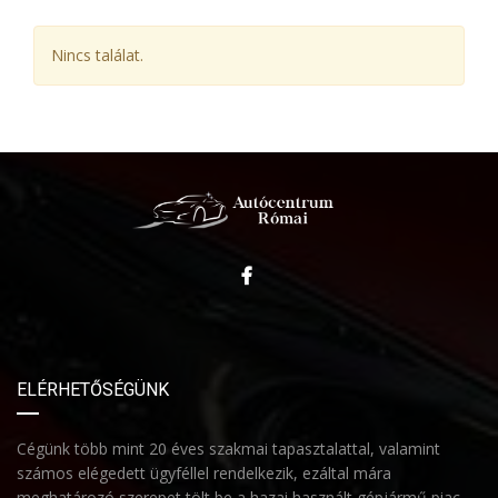
Nincs találat.
ELÉRHETŐSÉGÜNK
Cégünk több mint 20 éves szakmai tapasztalattal, valamint
számos elégedett ügyféllel rendelkezik, ezáltal mára
meghatározó szerepet tölt be a hazai használt gépjármű piac