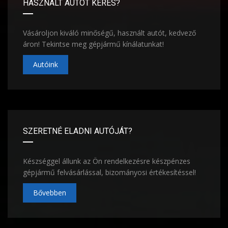
HASZNÁLT AUTÓT KERES?
Vásároljon kiváló minőségű, használt autót, kedvező
áron! Tekintse meg gépjármű kínálatunkat!
Autóink
SZERETNÉ ELADNI AUTÓJÁT?
Készséggel állunk az Ön rendelkezésre készpénzes
gépjármű felvásárlással, bizományosi értékesítéssel!
Bővebben