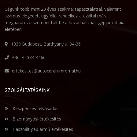
Cégünk több mint 20 éves szakmai tapasztalattal, valamint
számos elégedett ügyféllel rendelkezik, ezáltal mára
meghatározó szerepet tölt be a hazai használt gépjármű piac
életében.
1039 Budapest, Batthyány u. 34-36.
+36 70 384-4466
ertekesites@autocentrumromai.hu
SZOLGÁLTATÁSAINK
Készpénzes felvásárlás
Bizományosi értékesítés
Használt gépjármű értékesítés