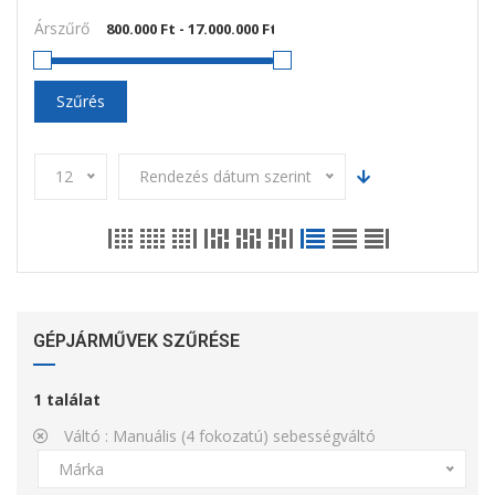
Árszűrő
Szűrés
12
Rendezés dátum szerint
GÉPJÁRMŰVEK SZŰRÉSE
1
találat
Váltó :
Manuális (4 fokozatú) sebességváltó
Márka