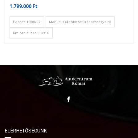
1.799.000 Ft
Évjárat: 1980/07
Manuális (4 fokozatú) sebességváltó
Km óra állása: 68910
ELÉRHETŐSÉGÜNK