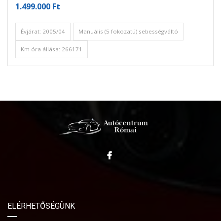
1.499.000 Ft
Évjárat: 2005/04
Manuális (5 fokozatú) sebességváltó
Km óra állása: 266171
ELÉRHETŐSÉGÜNK