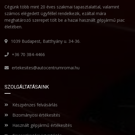
Cégünk több mint 20 éves szakmai tapasztalattal, valamint
számos elégedett ügyféllel rendelkezik, ezáltal mára
meghatározó szerepet tölt be a hazai használt gépjármű piac
életében.
1039 Budapest, Batthyány u. 34-36.
+36 70 384-4466
ertekesites@autocentrumromai.hu
SZOLGÁLTATÁSAINK
Készpénzes felvásárlás
Bizományosi értékesítés
Használt gépjármű értékesítés