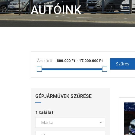
AUTÓINK
Árszűrő
Szűrés
GÉPJÁRMŰVEK SZŰRÉSE
1
találat
Márka