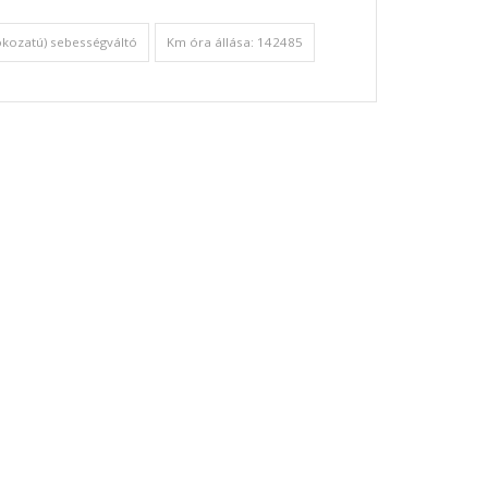
okozatú) sebességváltó
Km óra állása: 142485