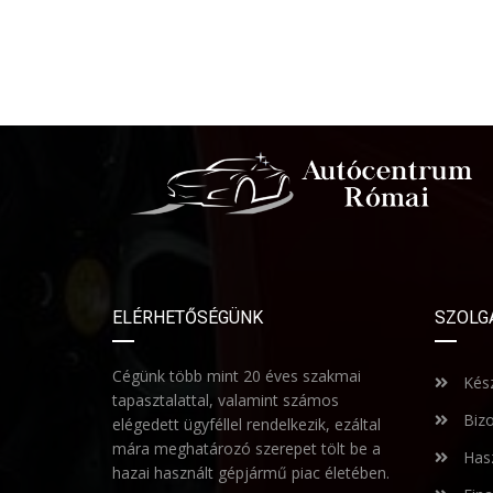
ELÉRHETŐSÉGÜNK
SZOLG
Cégünk több mint 20 éves szakmai
Kész
tapasztalattal, valamint számos
Bizo
elégedett ügyféllel rendelkezik, ezáltal
mára meghatározó szerepet tölt be a
Hasz
hazai használt gépjármű piac életében.