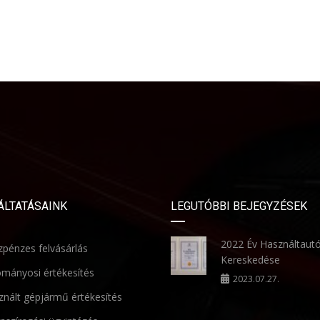
ÁLTATÁSAINK
LEGUTÓBBI BEJEGYZÉSEK
2022 Év Használtaut
pénzes felvásárlás
Kereskedése
mányosi értékesítés
2023.07.27.
nált gépjármű értékesítés