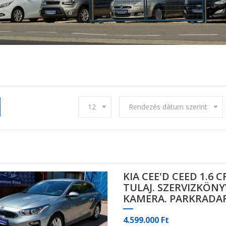
12
Rendezés dátum szerint
KIA CEE'D CEED 1.6 C
TULAJ. SZERVIZKÖNY
KAMERA. PARKRADAR
4.599.000 Ft