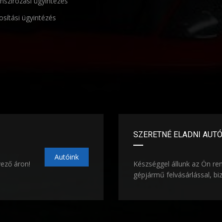
nszírozási ügyintézés
osítási ügyintézés
SZERETNÉ ELADNI AUT
Autóink
vező áron!
Készséggel állunk az Ön re
gépjármű felvásárlással, bi