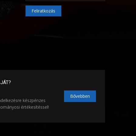
Feliratkozás
ÓJÁT?
Bővebben
ndelkezésre készpénzes
zományosi értékesítéssel!