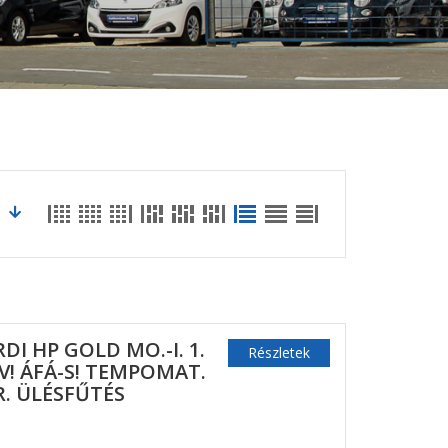
RDI HP GOLD MO.-I. 1.
Részletek
V! ÁFÁ-S! TEMPOMAT.
. ÜLÉSFŰTÉS