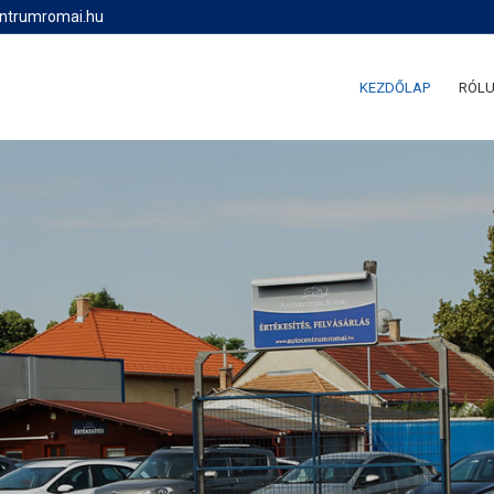
entrumromai.hu
KEZDŐLAP
RÓL