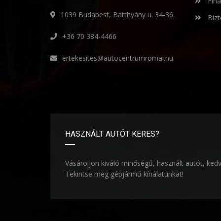
Fina
1039 Budapest, Batthyány u. 34-36.
Bizt
+36 70 384-4466
ertekesites@autocentrumromai.hu
HASZNÁLT AUTÓT KERES?
Vásároljon kiváló minőségű, használt autót, ked
Tekintse meg gépjármű kínálatunkat!