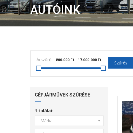
AUTÓINK
Árszűrő
Szűrés
GÉPJÁRMŰVEK SZŰRÉSE
1
találat
Márka