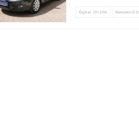
Évjárat: 2012/06
Manuális (5 f