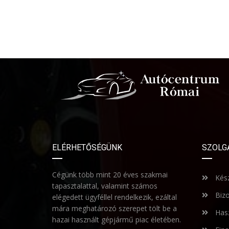
ELÉRHETŐSÉGÜNK
SZOLG
Cégünk több mint 20 éves szakmai
Kész
tapasztalattal, valamint számos
Bizo
elégedett ügyféllel rendelkezik, ezáltal
mára meghatározó szerepet tölt be a
Hasz
hazai használt gépjármű piac életében.