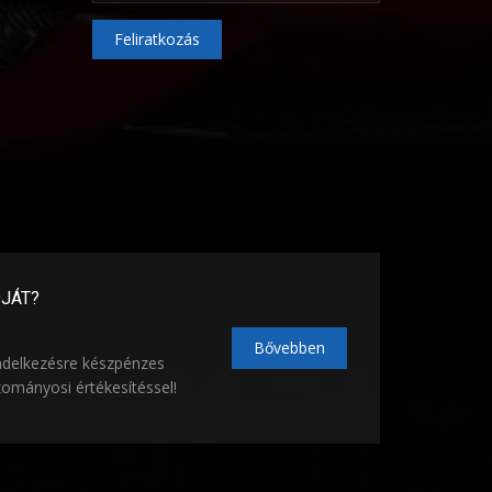
Feliratkozás
ÓJÁT?
Bővebben
ndelkezésre készpénzes
zományosi értékesítéssel!