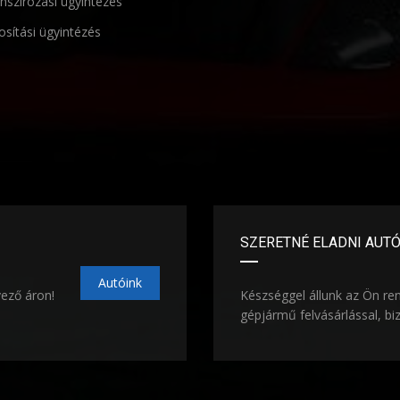
nszírozási ügyintézés
osítási ügyintézés
SZERETNÉ ELADNI AUT
Autóink
vező áron!
Készséggel állunk az Ön re
gépjármű felvásárlással, bi