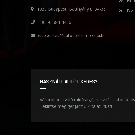
Fina
1039 Budapest, Batthyány u. 34-36.
Bizt
+36 70 384-4466
ertekesites@autocentrumromai.hu
HASZNÁLT AUTÓT KERES?
Vásároljon kiváló minőségű, használt autót, ked
Tekintse meg gépjármű kínálatunkat!