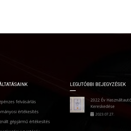
ÁLTATÁSAINK
LEGUTÓBBI BEJEGYZÉSEK
2022 Év Használtaut
pénzes felvásárlás
Kereskedése
mányosi értékesítés
2023.07.27.
nált gépjármű értékesítés