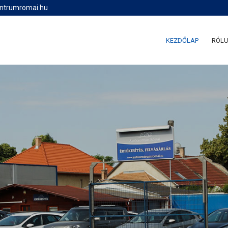
entrumromai.hu
KEZDŐLAP
RÓL