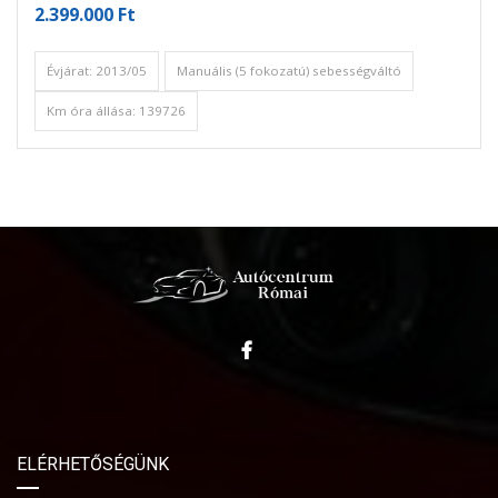
2.399.000 Ft
Évjárat: 2013/05
Manuális (5 fokozatú) sebességváltó
Km óra állása: 139726
ELÉRHETŐSÉGÜNK