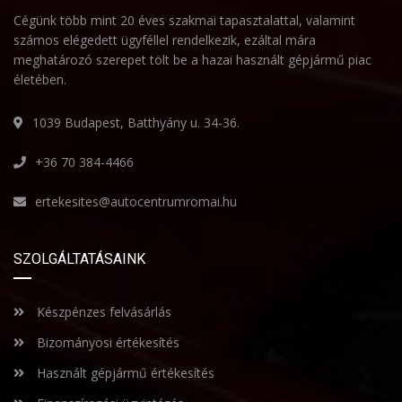
Cégünk több mint 20 éves szakmai tapasztalattal, valamint
számos elégedett ügyféllel rendelkezik, ezáltal mára
meghatározó szerepet tölt be a hazai használt gépjármű piac
életében.
1039 Budapest, Batthyány u. 34-36.
+36 70 384-4466
ertekesites@autocentrumromai.hu
SZOLGÁLTATÁSAINK
Készpénzes felvásárlás
Bizományosi értékesítés
Használt gépjármű értékesítés