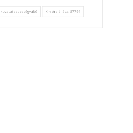
okozatú) sebességváltó
Km óra állása: 87794