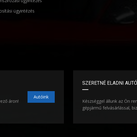
nszírozási ügyintézés
osítási ügyintézés
SZERETNÉ ELADNI AUT
Autóink
vező áron!
Készséggel állunk az Ön re
gépjármű felvásárlással, bi