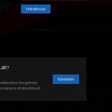
Feliratkozás
ÓJÁT?
Bővebben
ndelkezésre készpénzes
zományosi értékesítéssel!