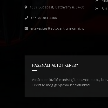
Fina
1039 Budapest, Batthyány u. 34-36.
Bizt
+36 70 384-4466
ertekesites@autocentrumromai.hu
HASZNÁLT AUTÓT KERES?
Vásároljon kiváló minőségű, használt autót, ked
Tekintse meg gépjármű kínálatunkat!