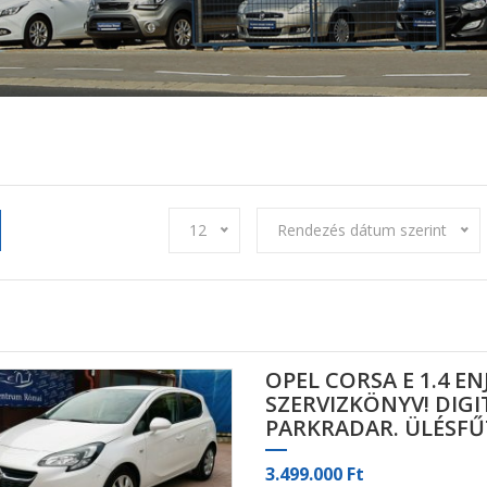
12
Rendezés dátum szerint
OPEL CORSA E 1.4 ENJ
SZERVIZKÖNYV! DIG
PARKRADAR. ÜLÉSFŰ
3.499.000 Ft