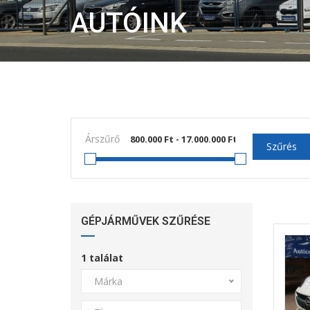
AUTÓINK
Árszűrő
Szűrés
GÉPJÁRMŰVEK SZŰRÉSE
1
találat
Márka