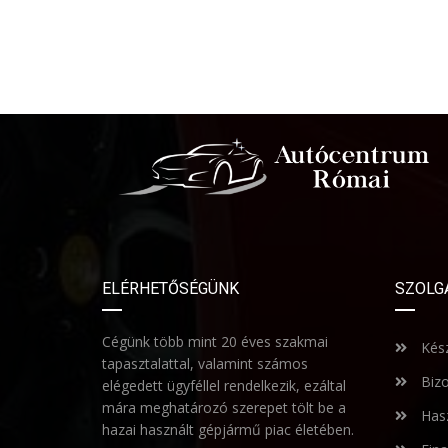
ELÉRHETŐSÉGÜNK
SZOLG
Cégünk több mint 20 éves szakmai
Kész
tapasztalattal, valamint számos
Bizo
elégedett ügyféllel rendelkezik, ezáltal
mára meghatározó szerepet tölt be a
Hasz
hazai használt gépjármű piac életében.