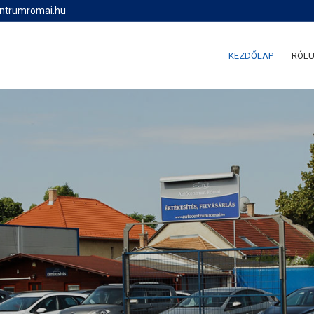
entrumromai.hu
KEZDŐLAP
RÓL