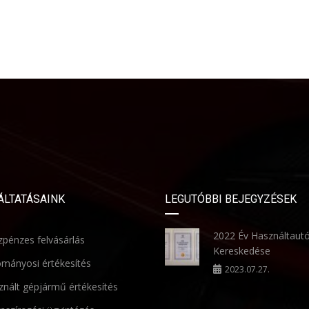
ÁLTATÁSAINK
LEGUTÓBBI BEJEGYZÉSEK
2022 Év Használtaut
pénzes felvásárlás
Kereskedése
mányosi értékesítés
2023.07.27.
nált gépjármű értékesítés