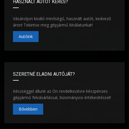
HASZNÁLT AUTÓT KERES?
Vásároljon kiváló minőségű, használt autót, kedvező
áron! Tekintse meg gépjármű kínálatunkat!
Autóink
SZERETNÉ ELADNI AUTÓJÁT?
Készséggel állunk az Ön rendelkezésre készpénzes
gépjármű felvásárlással, bizományosi értékesítéssel!
Bővebben