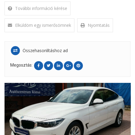
További információ kérése
Elküldöm egy ismerősömnek
Nyomtatás
Összehasonlításhoz ad
Megosztás: