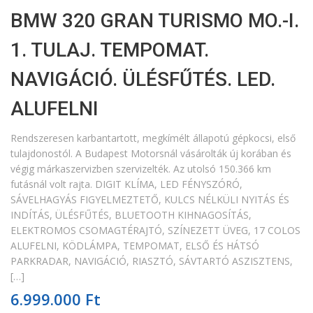
BMW 320 GRAN TURISMO MO.-I.
1. TULAJ. TEMPOMAT.
NAVIGÁCIÓ. ÜLÉSFŰTÉS. LED.
ALUFELNI
Rendszeresen karbantartott, megkímélt állapotú gépkocsi, első
tulajdonostól. A Budapest Motorsnál vásárolták új korában és
végig márkaszervizben szervizelték. Az utolsó 150.366 km
futásnál volt rajta. DIGIT KLÍMA, LED FÉNYSZÓRÓ,
SÁVELHAGYÁS FIGYELMEZTETŐ, KULCS NÉLKÜLI NYITÁS ÉS
INDÍTÁS, ÜLÉSFŰTÉS, BLUETOOTH KIHNAGOSÍTÁS,
ELEKTROMOS CSOMAGTÉRAJTÓ, SZÍNEZETT ÜVEG, 17 COLOS
ALUFELNI, KÖDLÁMPA, TEMPOMAT, ELSŐ ÉS HÁTSÓ
PARKRADAR, NAVIGÁCIÓ, RIASZTÓ, SÁVTARTÓ ASZISZTENS,
[…]
6.999.000 Ft