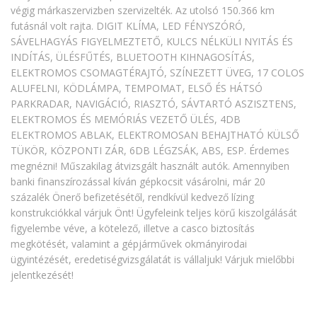
végig márkaszervizben szervizelték. Az utolsó 150.366 km
futásnál volt rajta. DIGIT KLÍMA, LED FÉNYSZÓRÓ,
SÁVELHAGYÁS FIGYELMEZTETŐ, KULCS NÉLKÜLI NYITÁS ÉS
INDÍTÁS, ÜLÉSFŰTÉS, BLUETOOTH KIHNAGOSÍTÁS,
ELEKTROMOS CSOMAGTÉRAJTÓ, SZÍNEZETT ÜVEG, 17 COLOS
ALUFELNI, KÖDLÁMPA, TEMPOMAT, ELSŐ ÉS HÁTSÓ
PARKRADAR, NAVIGÁCIÓ, RIASZTÓ, SÁVTARTÓ ASZISZTENS,
ELEKTROMOS ÉS MEMÓRIÁS VEZETŐ ÜLÉS, 4DB
ELEKTROMOS ABLAK, ELEKTROMOSAN BEHAJTHATÓ KÜLSŐ
TÜKÖR, KÖZPONTI ZÁR, 6DB LÉGZSÁK, ABS, ESP. Érdemes
megnézni! Műszakilag átvizsgált használt autók. Amennyiben
banki finanszírozással kíván gépkocsit vásárolni, már 20
százalék Önerő befizetésétől, rendkívül kedvező lízing
konstrukciókkal várjuk Önt! Ügyfeleink teljes körű kiszolgálását
figyelembe véve, a kötelező, illetve a casco biztosítás
megkötését, valamint a gépjárművek okmányirodai
ügyintézését, eredetiségvizsgálatát is vállaljuk! Várjuk mielőbbi
jelentkezését!