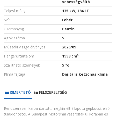
sebességváltó
Teljesítmény
135 kW, 184 LE
Szín
Fehér
Üzemanyag
Benzin
Ajtók száma
5
Műszaki vizsga érvényes
2026/09
Hengerűrtartalom
1998 cm³
Szállítható személyek
5 fő
Klíma fajtája
Digitális kétzónás klíma
ISMERTETŐ
FELSZERELTSÉG
Rendszeresen karbantartott, megkímélt állapotú gépkocsi, első
tulajdonostól. A Budapest Motorsnál vásárolták új korában és