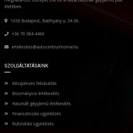
életében.
1039 Budapest, Batthyány u. 34-36.
+36 70 384-4466
ertekesites@autocentrumromai.hu
SZOLGÁLTATÁSAINK
Készpénzes felvásárlás
Bizományosi értékesítés
Használt gépjármű értékesítés
Finanszírozási ügyintézés
Biztosítási ügyintézés