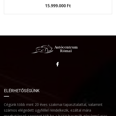
Km óra állása: 145018
7.999.000 Ft
ELÉRHETŐSÉGÜNK
Cégünk több mint 20 éves szakmai tapasztalattal, valamint
számos elégedett ügyféllel rendelkezik, ezáltal mára
meghatározó szerepet tölt be a hazai használt gépjármű piac