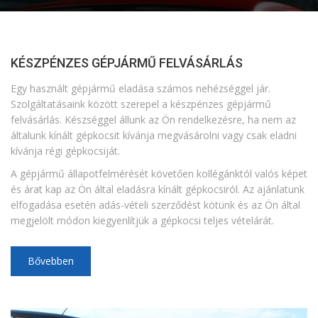
KÉSZPÉNZES GÉPJÁRMŰ FELVÁSÁRLÁS
Egy használt gépjármű eladása számos nehézséggel jár.
Szolgáltatásaink között szerepel a készpénzes gépjármű
felvásárlás. Készséggel állunk az Ön rendelkezésre, ha nem az
általunk kínált gépkocsit kívánja megvásárolni vagy csak eladni
kívánja régi gépkocsiját.
A gépjármű állapotfelmérését követően kollégánktól valós képet
és árat kap az Ön által eladásra kínált gépkocsiról. Az ajánlatunk
elfogadása esetén adás-vételi szerződést kötünk és az Ön által
megjelölt módon kiegyenlítjük a gépkocsi teljes vételárát.
Bővebben