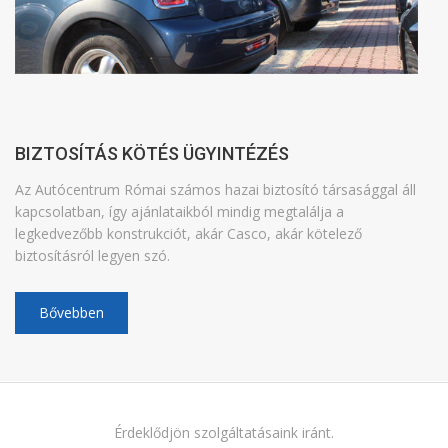
BIZTOSÍTÁS KÖTÉS ÜGYINTÉZÉS
Az Autócentrum Római számos hazai biztosító társasággal áll
kapcsolatban, így ajánlataikból mindig megtalálja a
legkedvezőbb konstrukciót, akár Casco, akár kötelező
biztosításról legyen szó.
Bővebben
Érdeklődjön szolgáltatásaink iránt.