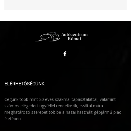
ELÉRHETŐSÉGÜNK
Cégünk több mint 20 éves szakmai tapasztalattal, valamint
számos elégedett ügyféllel rendelkezik, ezáltal mára
meghatározó szerepet tölt be a hazai használt gépjármű piac
életében.