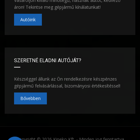
Vásároljon kiváló minőségű, használt autót, kedvező
áron! Tekintse meg gépjármű kínálatunkat!
Autóink
SZERETNÉ ELADNI AUTÓJÁT?
Készséggel állunk az Ön rendelkezésre készpénzes
gépjármű felvásárlással, bizományosi értékesítéssel!
Bővebben
Copyright © 2026 Kineko Kft. - Minden jog fenntartva