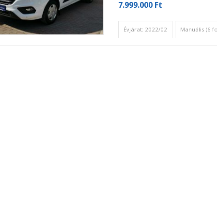
7.999.000 Ft
Évjárat: 2022/02
Manuális (6 f