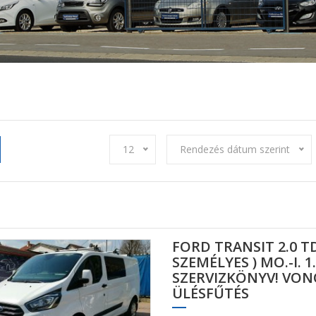
12
Rendezés dátum szerint
FORD TRANSIT 2.0 T
SZEMÉLYES ) MO.-I. 1
SZERVIZKÖNYV! VO
ÜLÉSFŰTÉS