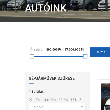
AUTÓINK
Árszűrő
Szűrés
GÉPJÁRMŰVEK SZŰRÉSE
1
találat
Teljesítmény :
96 kW, 131 LE
Márka