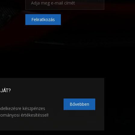
Feliratkozás
ÓJÁT?
Bővebben
ndelkezésre készpénzes
zományosi értékesítéssel!