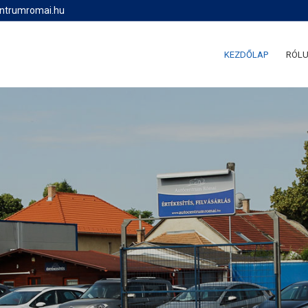
entrumromai.hu
KEZDŐLAP
RÓL