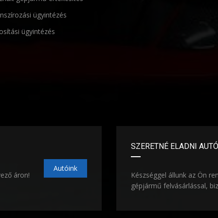
nszírozási ügyintézés
osítási ügyintézés
SZERETNÉ ELADNI AUT
Autóink
vező áron!
Készséggel állunk az Ön re
gépjármű felvásárlással, bi