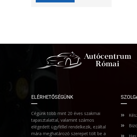
ELÉRHETŐSÉGÜNK
SZOLG
Cégünk több mint 20 éves szakmai
Kész
tapasztalattal, valamint számos
Bizo
elégedett ügyféllel rendelkezik, ezáltal
mára meghatározó szerepet tölt be a
Hasz