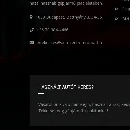
hazai használt gépjármű piac életében.
Fina
1039 Budapest, Batthyány u. 34-36.
Bizt
+36 70 384-4466
ertekesites@autocentrumromai.hu
HASZNÁLT AUTÓT KERES?
Vásároljon kiváló minőségű, használt autót, ked
Tekintse meg gépjármű kínálatunkat!