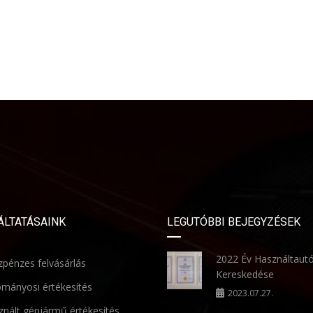
ÁLTATÁSAINK
LEGUTÓBBI BEJEGYZÉSEK
2022 Év Használtaut
pénzes felvásárlás
Kereskedése
mányosi értékesítés
2023.07.27.
nált gépjármű értékesítés