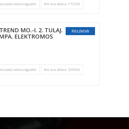
okozatú) sebességváltó
Km óra állása: 172350
TREND MO.-I. 2. TULAJ.
Részletek
ÁMPA. ELEKTROMOS
okozatú) sebességváltó
Km óra állása: 329582