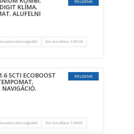
TANIUM KOMBI.
Részletek
 DIGIT KLÍMA.
AT. ALUFELNI
okozatú) sebességváltó
Km óra állása: 134726
.6 SCTI ECOBOOST
Részletek
 TEMPOMAT.
 NAVIGÁCIÓ.
okozatú) sebességváltó
Km óra állása: 129691