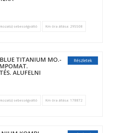
okozatú) sebességváltó
Km óra állása: 295508
OBLUE TITANIUM MO.-
Részletek
TEMPOMAT.
TÉS. ALUFELNI
okozatú) sebességváltó
Km óra állása: 178872