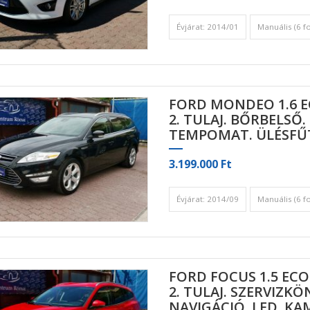
Évjárat: 2014/01
Manuális (6 f
FORD MONDEO 1.6 
2. TULAJ. BŐRBELSŐ.
TEMPOMAT. ÜLÉSFŰT
3.199.000 Ft
Évjárat: 2014/09
Manuális (6 f
FORD FOCUS 1.5 ECO
2. TULAJ. SZERVIZK
NAVIGÁCIÓ. LED. K