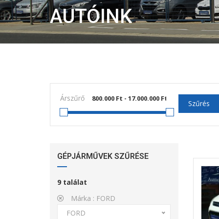
AUTÓINK
Árszűrő
Szűrés
GÉPJÁRMŰVEK SZŰRÉSE
9
találat
Márka :
FORD
FORD