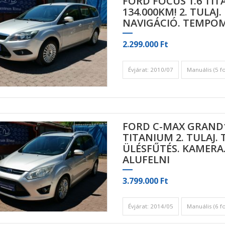
FORD FOCUS 1.6 TI
134.000KM! 2. TULAJ.
NAVIGÁCIÓ. TEMPOM
2.299.000 Ft
Évjárat: 2010/07
Manuális (5 f
FORD C-MAX GRAND1
TITANIUM 2. TULAJ.
ÜLÉSFŰTÉS. KAMERA.
ALUFELNI
3.799.000 Ft
Évjárat: 2014/05
Manuális (6 f