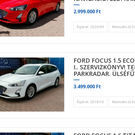
2.999.000 Ft
Évjárat: 2020/09
Manuális (6 f
FORD FOCUS 1.5 EC
I.. SZERVIZKÖNYV! 
PARKRADAR. ÜLSÉFŰ
3.499.000 Ft
Évjárat: 2018/10
Manuális (6 f