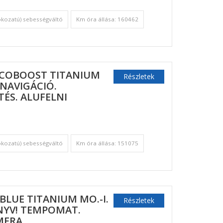
okozatú) sebességváltó
Km óra állása: 160462
ECOBOOST TITANIUM
Részletek
 NAVIGÁCIÓ.
ÉS. ALUFELNI
okozatú) sebességváltó
Km óra állása: 151075
BLUE TITANIUM MO.-I.
Részletek
ÖNYV! TEMPOMAT.
AMERA