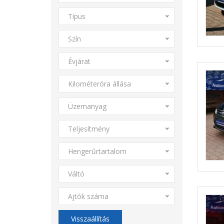
Típus
Szín
Évjárat
Kilométeróra állása
Üzemanyag
Teljesítmény
Hengerűrtartalom
Váltó
Ajtók száma
Visszaállítás