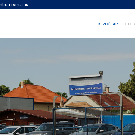
entrumromai.hu
KEZDŐLAP
RÓL