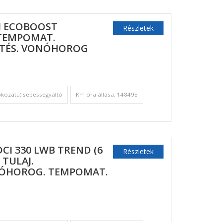
TI ECOBOOST
Részletek
 TEMPOMAT.
ŰTÉS. VONÓHOROG
okozatú) sebességváltó
Km óra állása: 148495
DCI 330 LWB TREND (6
Részletek
. TULAJ.
NÓHOROG. TEMPOMAT.