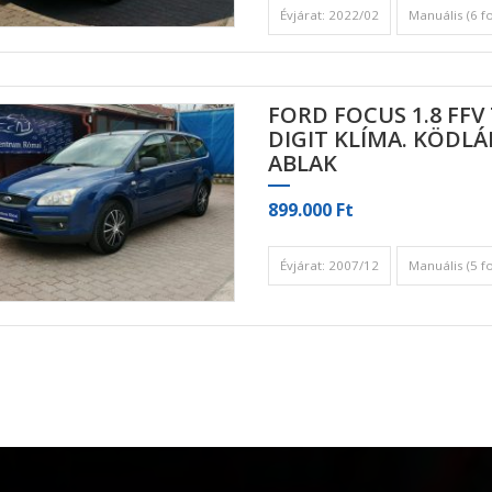
Évjárat: 2022/02
Manuális (6 f
FORD FOCUS 1.8 FFV 
DIGIT KLÍMA. KÖDL
ABLAK
899.000 Ft
Évjárat: 2007/12
Manuális (5 f