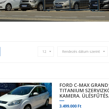
12
Rendezés dátum szerint
FORD C-MAX GRAND1
TITANIUM SZERVIZK
KAMERA. ÜLÉSFŰTÉ
3.499.000 Ft