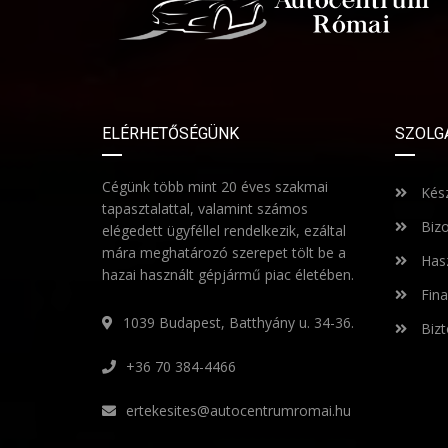
ELÉRHETŐSÉGÜNK
SZOLG
Cégünk több mint 20 éves szakmai
Kész
tapasztalattal, valamint számos
Bizo
elégedett ügyféllel rendelkezik, ezáltal
mára meghatározó szerepet tölt be a
Hasz
hazai használt gépjármű piac életében.
Fina
1039 Budapest, Batthyány u. 34-36.
Bizt
+36 70 384-4466
ertekesites@autocentrumromai.hu