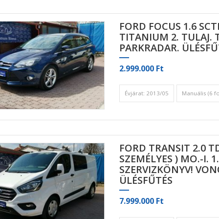
FORD FOCUS 1.6 SC
TITANIUM 2. TULAJ.
PARKRADAR. ÜLÉSF
2.999.000 Ft
Évjárat: 2013/05
Manuális (6 f
FORD TRANSIT 2.0 T
SZEMÉLYES ) MO.-I. 1
SZERVIZKÖNYV! VO
ÜLÉSFŰTÉS
7.999.000 Ft