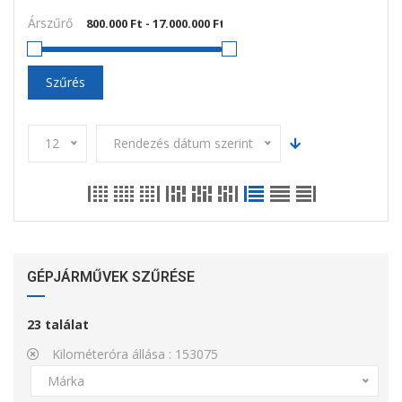
Árszűrő
Szűrés
12
Rendezés dátum szerint
GÉPJÁRMŰVEK SZŰRÉSE
23
találat
Kilométeróra állása :
153075
Márka