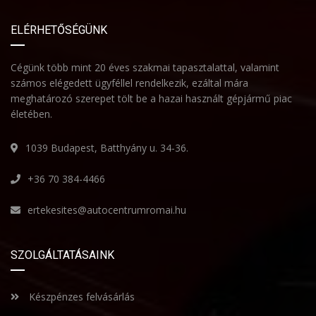
ELÉRHETŐSÉGÜNK
Cégünk több mint 20 éves szakmai tapasztalattal, valamint
számos elégedett ügyféllel rendelkezik, ezáltal mára
meghatározó szerepet tölt be a hazai használt gépjármű piac
életében.
1039 Budapest, Batthyány u. 34-36.
+36 70 384-4466
ertekesites@autocentrumromai.hu
SZOLGÁLTATÁSAINK
Készpénzes felvásárlás