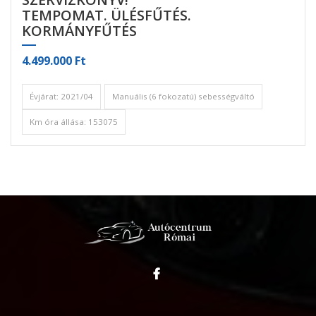
TEMPOMAT. ÜLÉSFŰTÉS.
KORMÁNYFŰTÉS
4.499.000 Ft
Évjárat: 2021/04
Manuális (6 fokozatú) sebességváltó
Km óra állása: 153075