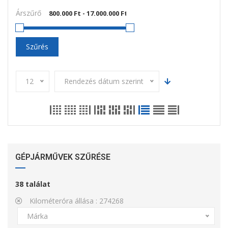
Árszűrő
Szűrés
12
Rendezés dátum szerint
GÉPJÁRMŰVEK SZŰRÉSE
38
találat
Kilométeróra állása :
274268
Márka