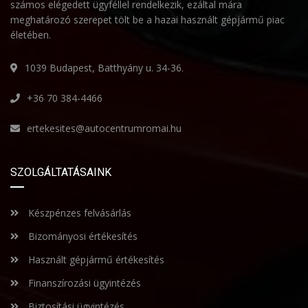
számos elégedett ügyféllel rendelkezik, ezáltal mára
meghatározó szerepet tölt be a hazai használt gépjármű piac
életében.
1039 Budapest, Batthyány u. 34-36.
+36 70 384-4466
ertekesites@autocentrumromai.hu
SZOLGÁLTATÁSAINK
Készpénzes felvásárlás
Bizományosi értékesítés
Használt gépjármű értékesítés
Finanszírozási ügyintézés
Biztosítási ügyintézés