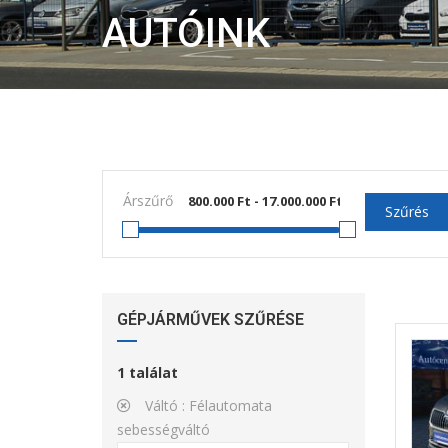
AUTÓINK
Árszűrő
Szűrés
GÉPJÁRMŰVEK SZŰRÉSE
1
találat
Váltó :
Félautomata
sebességváltó