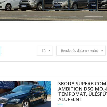
12
Rendezés dátum szerint
SKODA SUPERB COMBI
AMBITION DSG MO.-I.
TEMPOMAT. ÜLÉSFŰT
ALUFELNI