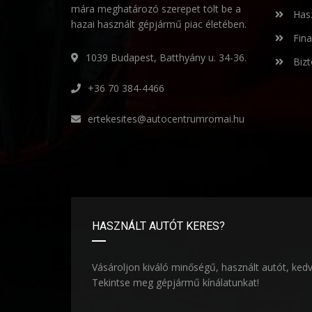
mára meghatározó szerepet tölt be a
Hasz
hazai használt gépjármű piac életében.
Fina
1039 Budapest, Batthyány u. 34-36.
Bizt
+36 70 384-4466
ertekesites@autocentrumromai.hu
HASZNÁLT AUTÓT KERES?
Vásároljon kiváló minőségű, használt autót, ked
Tekintse meg gépjármű kínálatunkat!