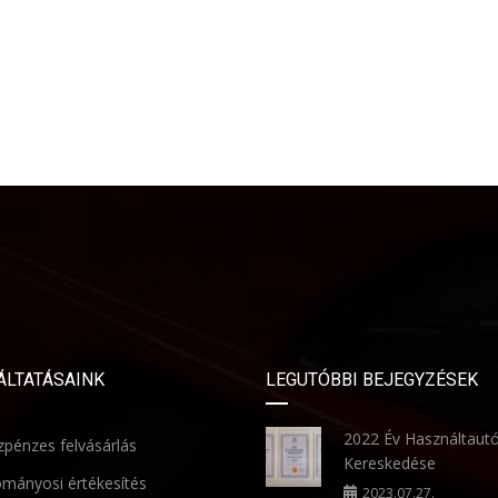
ÁLTATÁSAINK
LEGUTÓBBI BEJEGYZÉSEK
2022 Év Használtaut
pénzes felvásárlás
Kereskedése
mányosi értékesítés
2023.07.27.