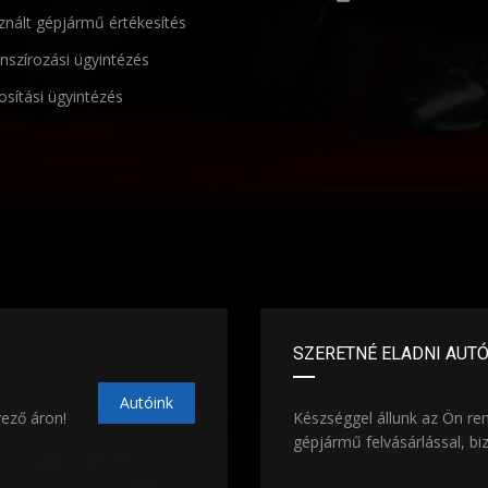
nált gépjármű értékesítés
nszírozási ügyintézés
osítási ügyintézés
SZERETNÉ ELADNI AUT
Autóink
vező áron!
Készséggel állunk az Ön re
gépjármű felvásárlással, bi