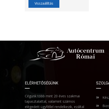
Visszaállítás
ELÉRHETŐSÉGÜNK
SZOLG
Cégünk több mint 20 éves szakmai
Kész
tapasztalattal, valamint számos
Bizo
elégedett ügyféllel rendelkezik, ezáltal