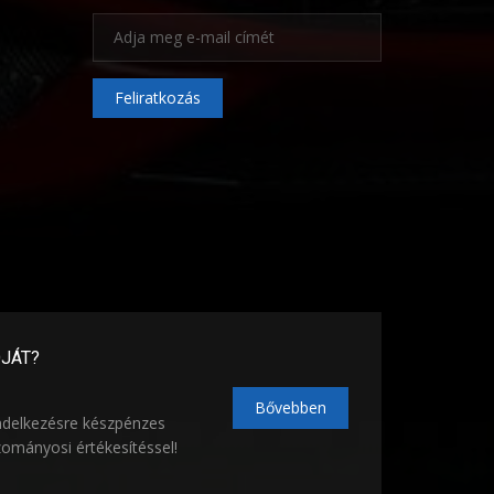
Feliratkozás
ÓJÁT?
Bővebben
ndelkezésre készpénzes
zományosi értékesítéssel!