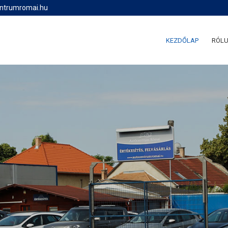
entrumromai.hu
KEZDŐLAP
RÓL