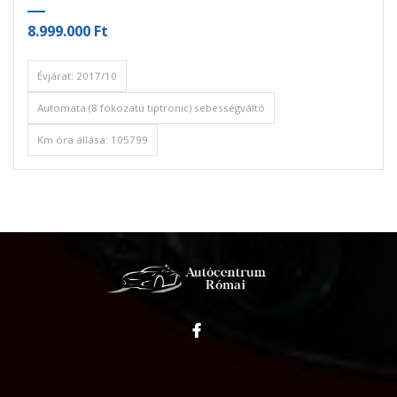
8.999.000 Ft
Évjárat: 2017/10
Automata (8 fokozatú tiptronic) sebességváltó
Km óra állása: 105799