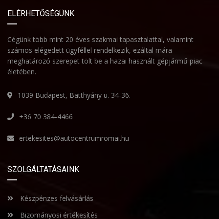
ELÉRHETŐSÉGÜNK
Cégünk több mint 20 éves szakmai tapasztalattal, valamint
számos elégedett ügyféllel rendelkezik, ezáltal mára
meghatározó szerepet tölt be a hazai használt gépjármű piac
életében.
1039 Budapest, Batthyány u. 34-36.
+36 70 384-4466
ertekesites@autocentrumromai.hu
SZOLGÁLTATÁSAINK
Készpénzes felvásárlás
Bizományosi értékesítés