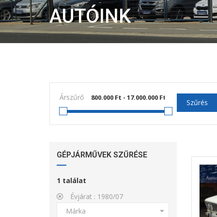
AUTÓINK
Árszűrő
Szűrés
GÉPJÁRMŰVEK SZŰRÉSE
1
találat
Évjárat :
1980/07
Márka