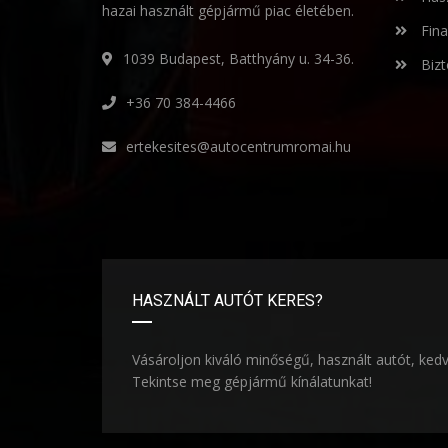
hazai használt gépjármű piac életében.
Fina
1039 Budapest, Batthyány u. 34-36.
Bizt
+36 70 384-4466
ertekesites@autocentrumromai.hu
HASZNÁLT AUTÓT KERES?
Vásároljon kiváló minőségű, használt autót, ked
Tekintse meg gépjármű kínálatunkat!