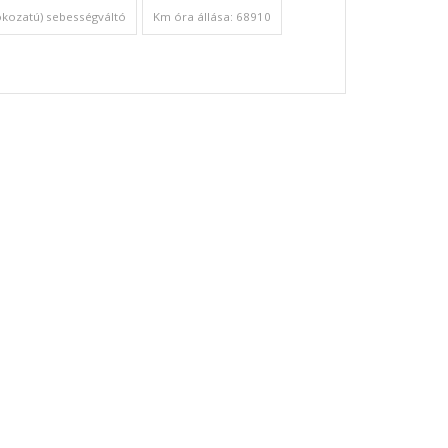
okozatú) sebességváltó
Km óra állása: 68910