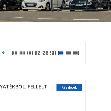
GYATÉKBÓL. FELLELT
Részletek