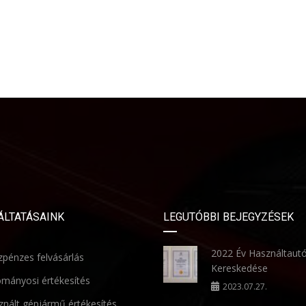
ÁLTATÁSAINK
LEGUTÓBBI BEJEGYZÉSEK
2022 Év Használtaut
pénzes felvásárlás
Kereskedése
mányosi értékesítés
2023.07.27.
nált gépjármű értékesítés