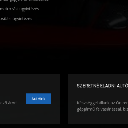
nszírozási ügyintézés
osítási ügyintézés
SZERETNÉ ELADNI AUT
Autóink
vező áron!
Készséggel állunk az Ön re
gépjármű felvásárlással, bi