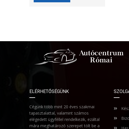
ELÉRHETŐSÉGÜNK
SZOLG
Cégünk több mint 20 éves szakmai
Kész
tapasztalattal, valamint számos
Bizo
elégedett ügyféllel rendelkezik, ezáltal
mára meghatározó szerepet tölt be a
Hasz