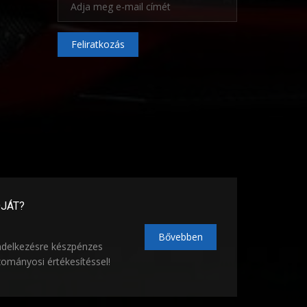
Feliratkozás
ÓJÁT?
Bővebben
ndelkezésre készpénzes
zományosi értékesítéssel!