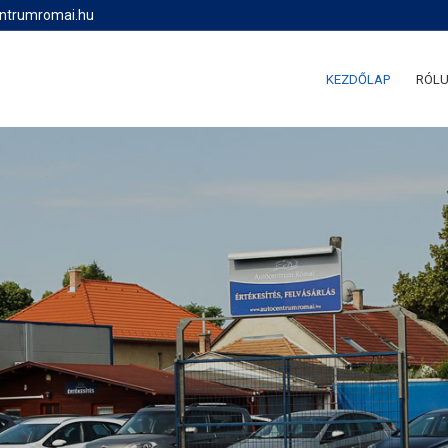
entrumromai.hu
KEZDŐLAP
RÓL