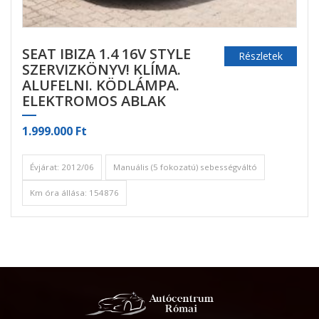
SEAT IBIZA 1.4 16V STYLE
Részletek
SZERVIZKÖNYV! KLÍMA.
ALUFELNI. KÖDLÁMPA.
ELEKTROMOS ABLAK
1.999.000 Ft
Évjárat: 2012/06
Manuális (5 fokozatú) sebességváltó
Km óra állása: 154876