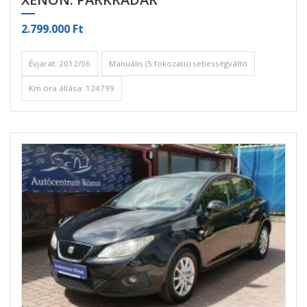
2.799.000 Ft
Évjárat: 2012/06
Manuális (5 fokozatú) sebességváltó
Km óra állása: 124799