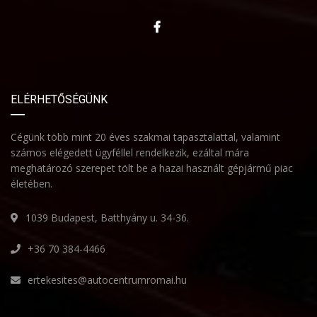
ELÉRHETŐSÉGÜNK
Cégünk több mint 20 éves szakmai tapasztalattal, valamint
számos elégedett ügyféllel rendelkezik, ezáltal mára
meghatározó szerepet tölt be a hazai használt gépjármű piac
életében.
1039 Budapest, Batthyány u. 34-36.
+36 70 384-4466
ertekesites@autocentrumromai.hu