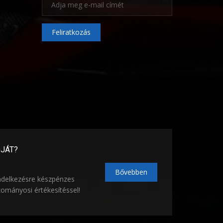
Feliratkozás
ÓJÁT?
Bővebben
ndelkezésre készpénzes
zományosi értékesítéssel!