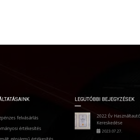
ÁLTATÁSAINK
LEGUTÓBBI BEJEGYZÉSEK
2022 Év Használtaut
pénzes felvásárlás
Kereskedése
mányosi értékesítés
2023.07.27.
nált gépjármű értékesítés