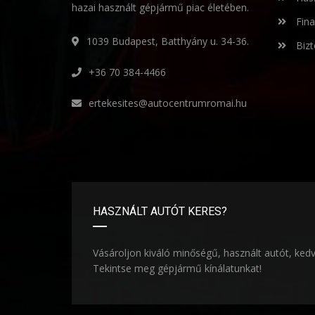
hazai használt gépjármű piac életében.
Fina
1039 Budapest, Batthyány u. 34-36.
Bizt
+36 70 384-4466
ertekesites@autocentrumromai.hu
HASZNÁLT AUTÓT KERES?
Vásároljon kiváló minőségű, használt autót, ked
Tekintse meg gépjármű kínálatunkat!