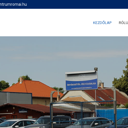
entrumromai.hu
KEZDŐLAP
RÓL