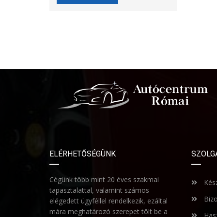
ELÉRHETŐSÉGÜNK
SZOLG
Cégünk több mint 20 éves szakmai
Kész
tapasztalattal, valamint számos
Bizo
elégedett ügyféllel rendelkezik, ezáltal
mára meghatározó szerepet tölt be a
Hasz