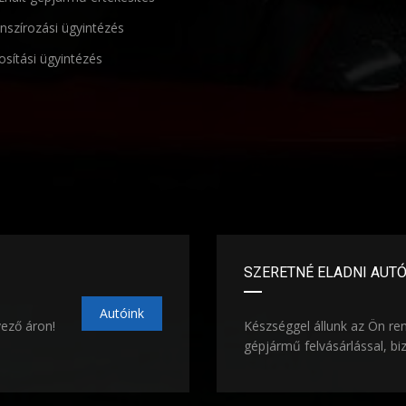
nszírozási ügyintézés
osítási ügyintézés
SZERETNÉ ELADNI AUT
Autóink
vező áron!
Készséggel állunk az Ön re
gépjármű felvásárlással, bi