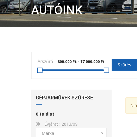
AUTÓINK
Árszűrő
Szűrés
GÉPJÁRMŰVEK SZŰRÉSE
Nin
0
találat
Évjárat :
2013/09
Márka