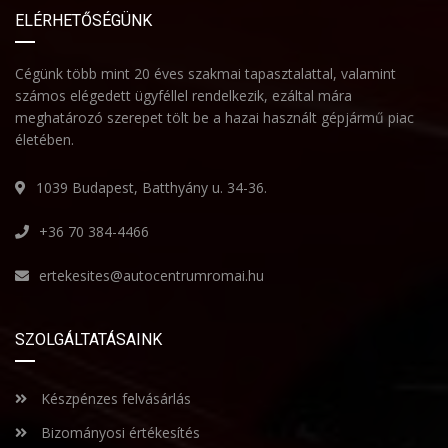
ELÉRHETŐSÉGÜNK
Cégünk több mint 20 éves szakmai tapasztalattal, valamint
számos elégedett ügyféllel rendelkezik, ezáltal mára
meghatározó szerepet tölt be a hazai használt gépjármű piac
életében.
1039 Budapest, Batthyány u. 34-36.
+36 70 384-4466
ertekesites@autocentrumromai.hu
SZOLGÁLTATÁSAINK
Készpénzes felvásárlás
Bizományosi értékesítés