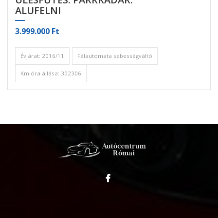
ALUFELNI
3.999.000 Ft
Évjárat: 2016/11
Félautomata sebességváltó
Km óra állása: 302306