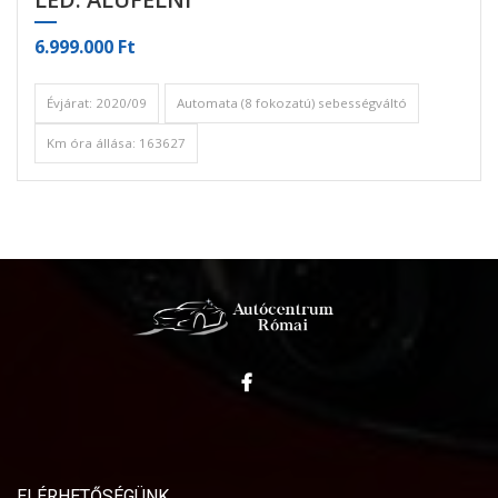
6.999.000 Ft
Évjárat: 2020/09
Automata (8 fokozatú) sebességváltó
Km óra állása: 163627
ELÉRHETŐSÉGÜNK