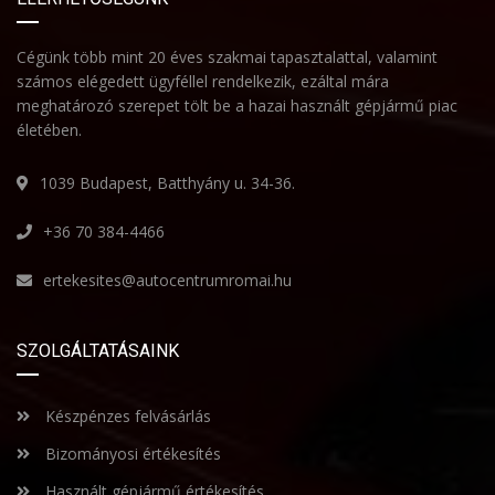
Cégünk több mint 20 éves szakmai tapasztalattal, valamint
számos elégedett ügyféllel rendelkezik, ezáltal mára
meghatározó szerepet tölt be a hazai használt gépjármű piac
életében.
1039 Budapest, Batthyány u. 34-36.
+36 70 384-4466
ertekesites@autocentrumromai.hu
SZOLGÁLTATÁSAINK
Készpénzes felvásárlás
Bizományosi értékesítés
Használt gépjármű értékesítés