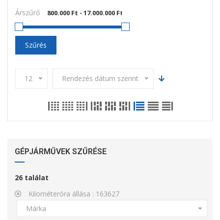
Árszűrő
Szűrés
12
Rendezés dátum szerint
GÉPJÁRMŰVEK SZŰRÉSE
26
találat
Kilométeróra állása :
163627
Márka